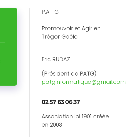
P.A.T.G.
Promouvoir et Agir en
Trégor Goëlo
Eric RUDAZ
s
(Président de PATG)
patginformatique@gmail.com
02 57 63 06 37
Association loi 1901 créée
en 2003