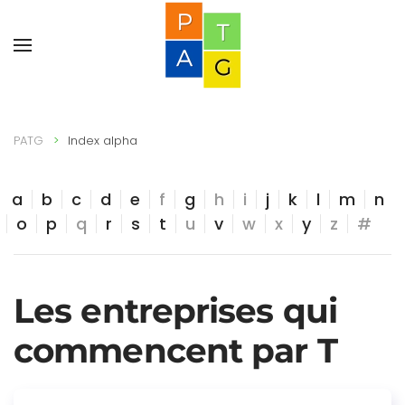
PATG
Index alpha
a
b
c
d
e
f
g
h
i
j
k
l
m
n
o
p
q
r
s
t
u
v
w
x
y
z
#
Les entreprises qui
commencent par T