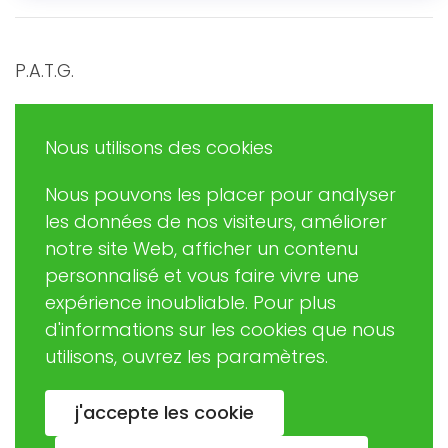
P.A.T.G.
Promouvoir et Agir en Trégor Goëlo
Nous utilisons des cookies
Nous pouvons les placer pour analyser
Eric RUDAZ
les données de nos visiteurs, améliorer
(Président de PATG)
notre site Web, afficher un contenu
patginformatique@gmail.com
personnalisé et vous faire vivre une
expérience inoubliable. Pour plus
d'informations sur les cookies que nous
02 57 63 06 37
utilisons, ouvrez les paramètres.
Association loi 1901 créée en 2003
j'accepte les cookie
Jacques BIGOU (Fondateur)